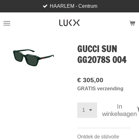
HAARLEM - Centrum
Ga
direct
naar
de
hoofdinhoud
GUCCI SUN
GG2078S 004
€ 305,00
GRATIS verzending
In
winkelwagen
Ontdek de stijlvolle