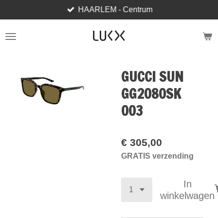
HAARLEM - Centrum
Ga
direct
naar
de
hoofdinhoud
GUCCI SUN
GG2080SK
003
€ 305,00
GRATIS verzending
In
winkelwagen