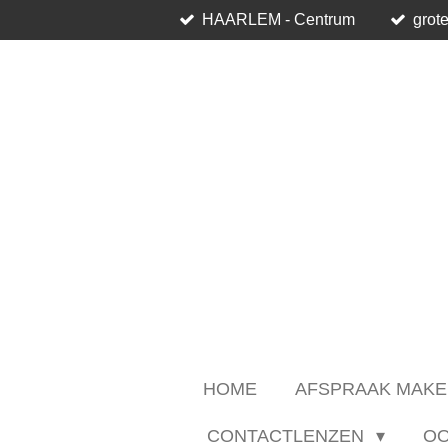
HAARLEM - Centrum
grote
Ga
direct
naar
de
hoofdinhoud
HOME
AFSPRAAK MAKE
CONTACTLENZEN
O