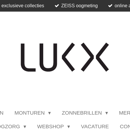
 exclusieve collecties
ZEISS oogmeting
online 
N
MONTUREN
ZONNEBRILLEN
ME
OGZORG
WEBSHOP
VACATURE
CO