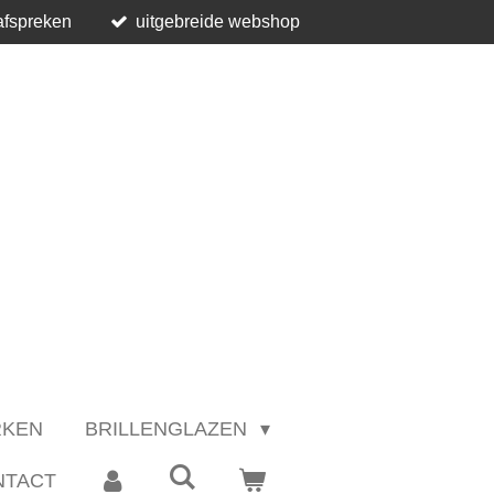
afspreken
uitgebreide webshop
RKEN
BRILLENGLAZEN
NTACT