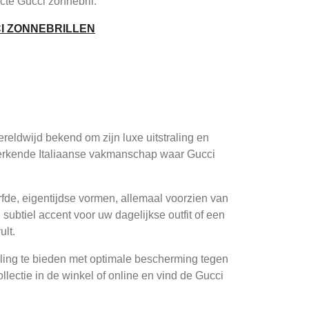
cte Gucci zonnebril.
CI ZONNEBRILLEN
reldwijd bekend om zijn luxe uitstraling en
nmerkende Italiaanse vakmanschap waar Gucci
urfde, eigentijdse vormen, allemaal voorzien van
subtiel accent voor uw dagelijkse outfit of een
ult.
raling te bieden met optimale bescherming tegen
lectie in de winkel of online en vind de Gucci