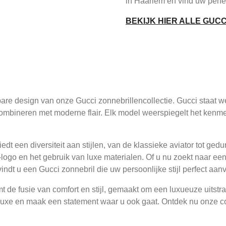
in Haarlem en vind uw perfe
BEKIJK HIER ALLE GUC
are design van onze Gucci zonnebrillencollectie. Gucci staat we
 combineren met moderne flair. Elk model weerspiegelt het ke
edt een diversiteit aan stijlen, van de klassieke aviator tot ged
logo en het gebruik van luxe materialen. Of u nu zoekt naar een 
indt u een Gucci zonnebril die uw persoonlijke stijl perfect aanv
t de fusie van comfort en stijl, gemaakt om een luxueuze uitst
luxe en maak een statement waar u ook gaat. Ontdek nu onze col