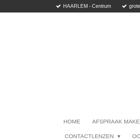
HAARLEM - Centrum
grote
Ga
direct
naar
de
hoofdinhoud
HOME
AFSPRAAK MAKE
CONTACTLENZEN
O