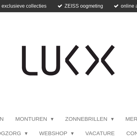
 exclusieve collecties
ZEISS oogmeting
online 
N
MONTUREN
ZONNEBRILLEN
ME
OGZORG
WEBSHOP
VACATURE
CO