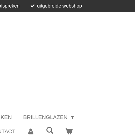
afspreken
uitgebreide webshop
RKEN
BRILLENGLAZEN
NTACT