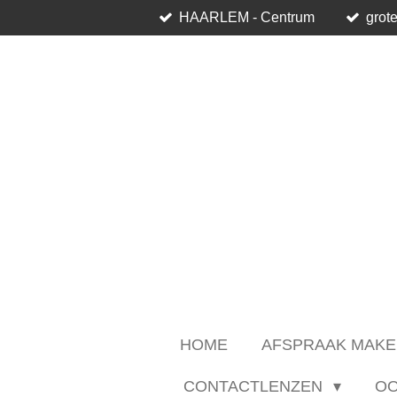
HAARLEM - Centrum
grote
Ga
direct
naar
de
hoofdinhoud
HOME
AFSPRAAK MAKE
CONTACTLENZEN
O