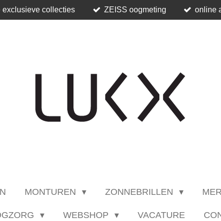
 exclusieve collecties
ZEISS oogmeting
online 
N
MONTUREN
ZONNEBRILLEN
ME
OGZORG
WEBSHOP
VACATURE
CO