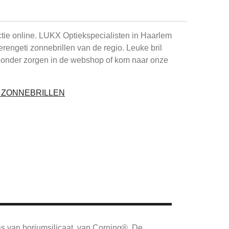
ctie online. LUKX Optiekspecialisten in Haarlem
Serengeti zonnebrillen van de regio. Leuke bril
zonder zorgen in de webshop of kom naar onze
I ZONNEBRILLEN
as van boriumsilicaat, van Corning®.
De