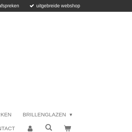
afspreken
uitgebreide webshop
RKEN
BRILLENGLAZEN
NTACT