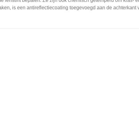
e lenstint bepalen.
Ze zijn ook chemisch getemperd om kras- en
en, is een antireflectiecoating toegevoegd aan de achterkant v