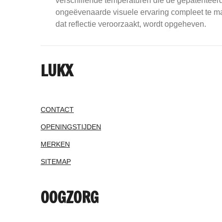
verschillende temperaturen die de gepatenteerd
ongeëvenaarde visuele ervaring compleet te mak
dat reflectie veroorzaakt, wordt opgeheven.
LUKX
CONTACT
OPENINGSTIJDEN
MERKEN
SITEMAP
OOGZORG