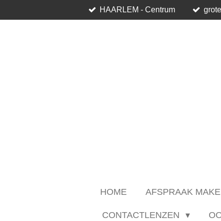
HAARLEM - Centrum
grote
Ga
direct
naar
de
hoofdinhoud
HOME
AFSPRAAK MAKE
CONTACTLENZEN
O