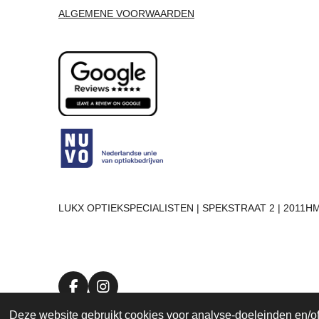
ALGEMENE VOORWAARDEN
LUKX OPTIEKSPECIALISTEN | SPEKSTRAAT 2 | 2011HM
F
I
a
n
Deze website gebruikt cookies voor analyse-doeleinden en/of 