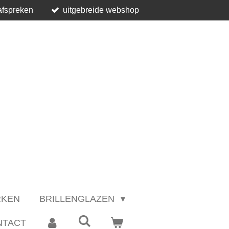
afspreken
uitgebreide webshop
RKEN
BRILLENGLAZEN
NTACT