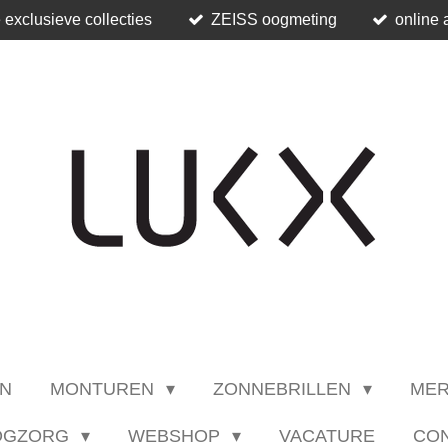
 exclusieve collecties
ZEISS oogmeting
online 
N
MONTUREN
ZONNEBRILLEN
ME
OGZORG
WEBSHOP
VACATURE
CO