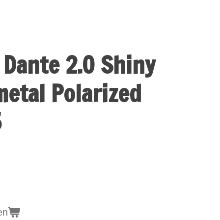
 Dante 2.0 Shiny
etal Polarized
5
en