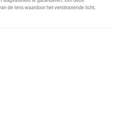
 slagvastheid te garanderen.
Om deze
an de lens waardoor het verstrooiende licht,