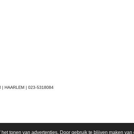
 | HAARLEM | 023-5318084
het tonen van advertenties. Door gebruik te blijven maken van 