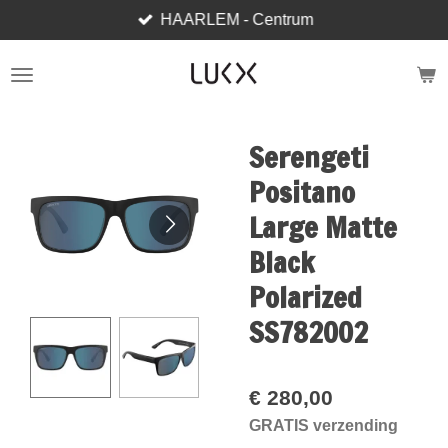
HAARLEM - Centrum
Ga
direct
naar
de
hoofdinhoud
Serengeti
Positano
Large Matte
Black
Polarized
SS782002
€ 280,00
GRATIS verzending