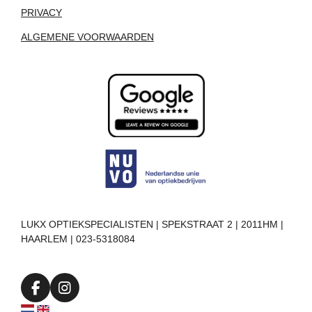
PRIVACY
ALGEMENE VOORWAARDEN
LUKX OPTIEKSPECIALISTEN | SPEKSTRAAT 2 | 2011HM |
HAARLEM | 023-5318084
F
I
a
n