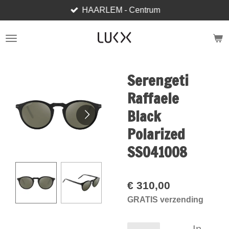
HAARLEM - Centrum
Ga
direct
naar
de
hoofdinhoud
Serengeti
Raffaele
Black
Polarized
SS041008
€ 310,00
GRATIS verzending