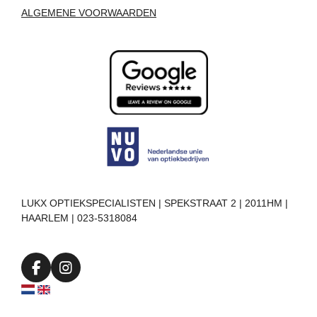
ALGEMENE VOORWAARDEN
LUKX OPTIEKSPECIALISTEN | SPEKSTRAAT 2 | 2011HM |
HAARLEM | 023-5318084
F
I
a
n
c
s
e
t