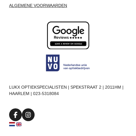
ALGEMENE VOORWAARDEN
LUKX OPTIEKSPECIALISTEN | SPEKSTRAAT 2 | 2011HM |
HAARLEM | 023-5318084
F
I
a
n
c
s
e
t