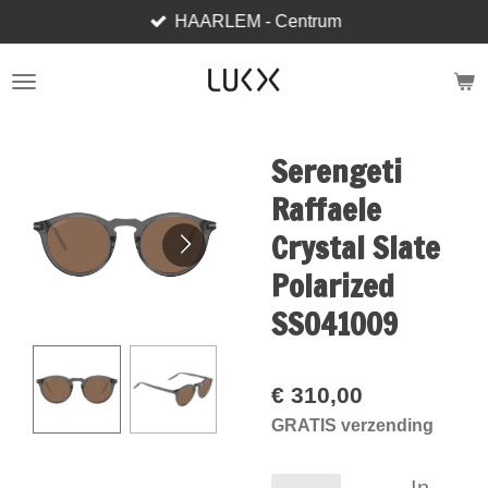
HAARLEM - Centrum
Ga
direct
naar
de
hoofdinhoud
Serengeti
Raffaele
Crystal Slate
Polarized
SS041009
€ 310,00
GRATIS verzending