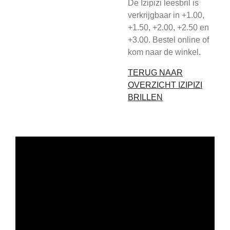
De Izipizi leesbril is
verkrijgbaar in +1.00,
+1.50, +2.00, +2.50 en
+3.00. Bestel online of
kom naar de winkel.
TERUG NAAR
OVERZICHT IZIPIZI
BRILLEN