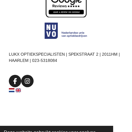
LUKX OPTIEKSPECIALISTEN | SPEKSTRAAT 2 | 2011HM |
HAARLEM | 023-5318084
F
I
a
n
c
s
e
t
b
a
o
g
o
r
k
a
m