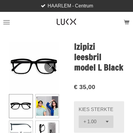
HAARLEM - Centrum
Ga
direct
naar
de
hoofdinhoud
Izipizi
leesbril
model L Black
€ 35,00
KIES STERKTE