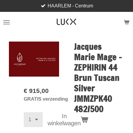
HAARLEM - Centrum
Ga
direct
naar
de
hoofdinhoud
Jacques
Marie Mage -
ZEPHIRIN 44
Brun Tuscan
Silver
€ 915,00
JMMZPK40
GRATIS verzending
482/500
In
winkelwagen