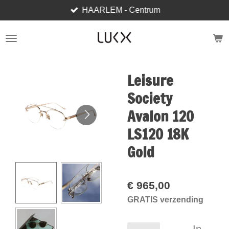
HAARLEM - Centrum
Ga
direct
naar
de
hoofdinhoud
Leisure
Society
Avalon 120
LS120 18K
Gold
€ 965,00
GRATIS verzending