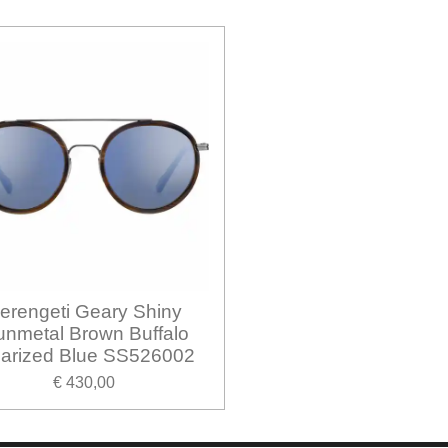
erengeti Geary Shiny
nmetal Brown Buffalo
larized Blue SS526002
€ 430,00