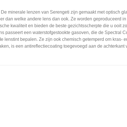
De
minerale lenzen van Serengeti zijn gemaakt met optisch gl
jner dan welke andere lens dan ook.
Ze worden geproduceerd in 
sche kwaliteit en bieden de beste gezichtsscherpte die u ooit z
ns passeert een waterstofgestookte gasoven, die de Spectral Co
e lenstint bepalen.
Ze zijn ook chemisch getemperd om kras- en
en, is een antireflectiecoating toegevoegd aan de achterkant v