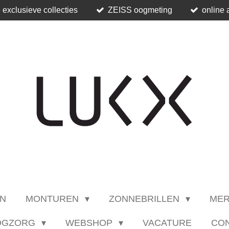
 exclusieve collecties
ZEISS oogmeting
online 
N
MONTUREN
ZONNEBRILLEN
ME
OGZORG
WEBSHOP
VACATURE
CO