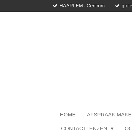
HAARLEM - Centrum
grote
Ga
direct
naar
de
hoofdinhoud
HOME
AFSPRAAK MAKE
CONTACTLENZEN
O