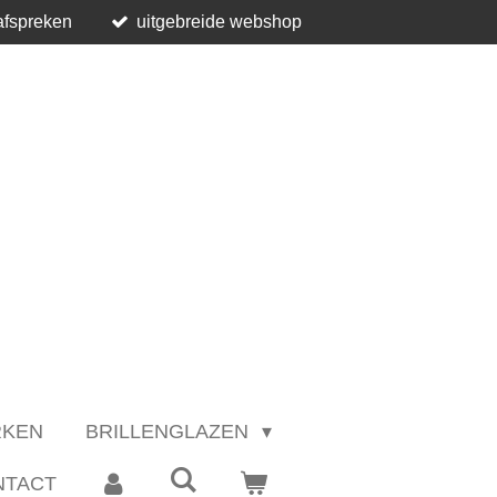
afspreken
uitgebreide webshop
RKEN
BRILLENGLAZEN
NTACT