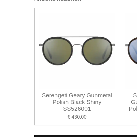
Serengeti Geary Gunmetal
S
Polish Black Shiny
Gu
SS526001
Po
€ 430,00