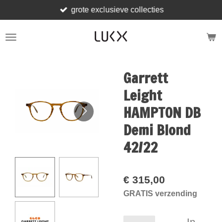
grote exclusieve collecties
Ga
direct
naar
de
hoofdinhoud
Garrett
Leight
HAMPTON DB
Demi Blond
42/22
€ 315,00
GRATIS verzending