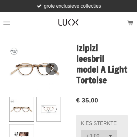
grote exclusieve collecties
Ga
direct
naar
de
hoofdinhoud
Izipizi
leesbril
model A Light
Tortoise
€ 35,00
KIES STERKTE