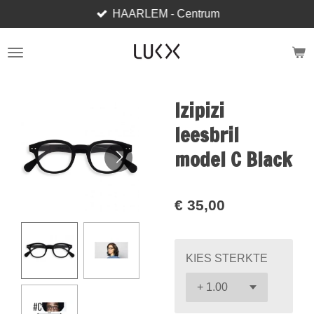
HAARLEM - Centrum
Ga
direct
naar
de
hoofdinhoud
Izipizi
leesbril
model C Black
€ 35,00
KIES STERKTE