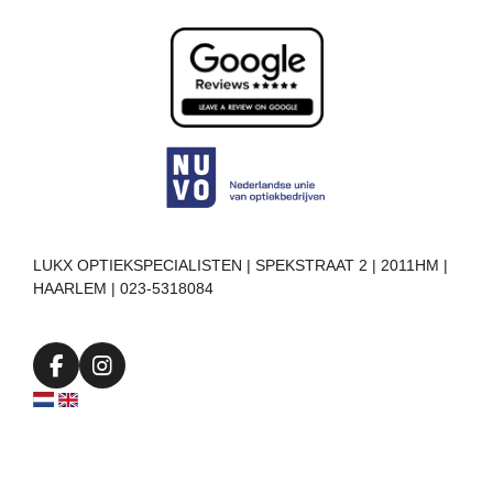
LUKX OPTIEKSPECIALISTEN | SPEKSTRAAT 2 | 2011HM |
HAARLEM | 023-5318084
F
I
a
n
c
s
e
t
b
a
o
g