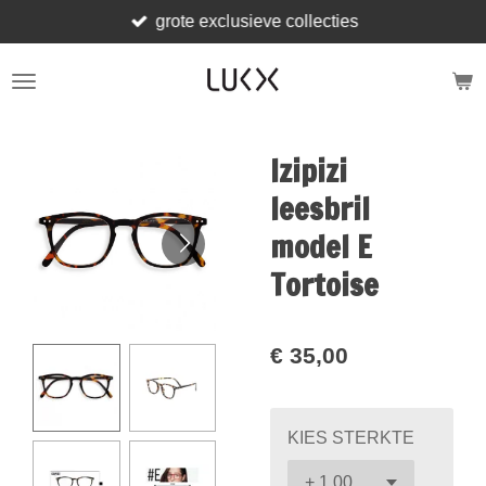
grote exclusieve collecties
Ga
direct
naar
de
hoofdinhoud
Izipizi
leesbril
model E
Tortoise
€ 35,00
KIES STERKTE