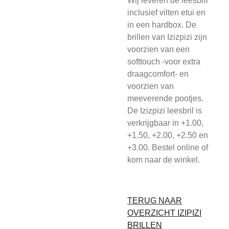
Wij leveren de leesbril
inclusief vilten etui en
in een hardbox. De
brillen van Izizpizi zijn
voorzien van een
softtouch -voor extra
draagcomfort- en
voorzien van
meeverende pootjes.
De Izizpizi leesbril is
verkrijgbaar in +1.00,
+1.50, +2.00, +2.50 en
+3.00. Bestel online of
kom naar de winkel.
TERUG NAAR
OVERZICHT IZIPIZI
BRILLEN