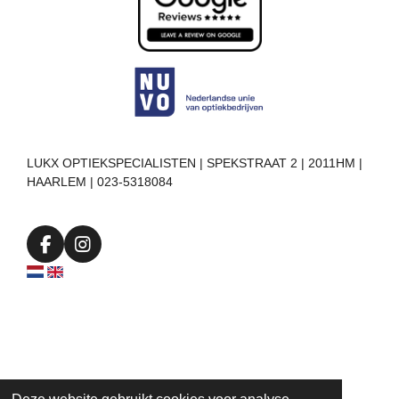
LUKX OPTIEKSPECIALISTEN | SPEKSTRAAT 2 | 2011HM |
HAARLEM | 023-5318084
F
I
a
n
c
s
e
t
b
a
o
g
o
r
k
a
m