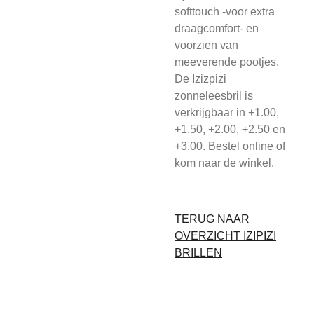
softtouch -voor extra
draagcomfort- en
voorzien van
meeverende pootjes.
De Izizpizi
zonneleesbril is
verkrijgbaar in +1.00,
+1.50, +2.00, +2.50 en
+3.00. Bestel online of
kom naar de winkel.
TERUG NAAR
OVERZICHT IZIPIZI
BRILLEN