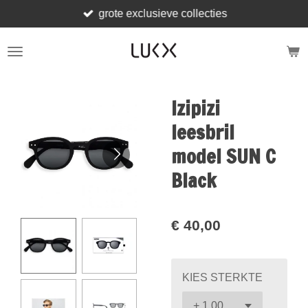
grote exclusieve collecties
Ga
direct
naar
de
hoofdinhoud
Izipizi
leesbril
model SUN C
Black
€ 40,00
KIES STERKTE