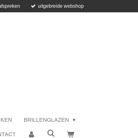
afspreken
uitgebreide webshop
RKEN
BRILLENGLAZEN
NTACT