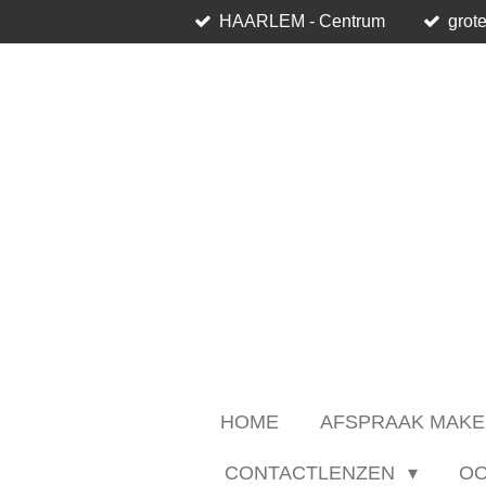
HAARLEM - Centrum
grote
Ga
direct
naar
de
hoofdinhoud
HOME
AFSPRAAK MAKE
CONTACTLENZEN
O