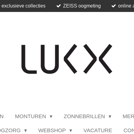
 exclusieve collecties
ZEISS oogmeting
online 
N
MONTUREN
ZONNEBRILLEN
ME
OGZORG
WEBSHOP
VACATURE
CO