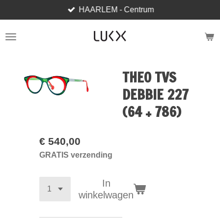
HAARLEM - Centrum
Ga
direct
naar
de
hoofdinhoud
THEO TVS
DEBBIE 227
(64 + 786)
€ 540,00
GRATIS verzending
In
winkelwagen