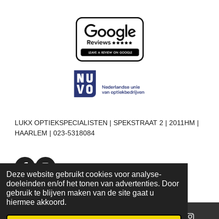
LUKX OPTIEKSPECIALISTEN | SPEKSTRAAT 2 | 2011HM |
HAARLEM | 023-5318084
F
I
Deze website gebruikt cookies voor analyse-
a
n
doeleinden en/of het tonen van advertenties. Door
c
s
gebruik te blijven maken van de site gaat u
e
t
hiermee akkoord.
b
a
o
g