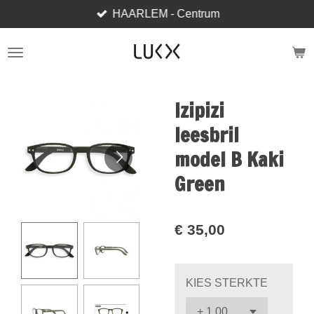
HAARLEM - Centrum
Ga
direct
naar
de
hoofdinhoud
Izipizi
leesbril
model B Kaki
Green
€ 35,00
KIES STERKTE