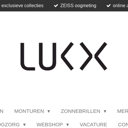
 exclusieve collecties
ZEISS oogmeting
online 
N
MONTUREN
ZONNEBRILLEN
ME
OGZORG
WEBSHOP
VACATURE
CO