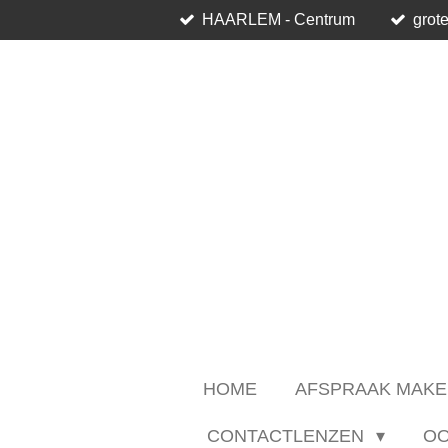
HAARLEM - Centrum
grote
Ga
direct
naar
de
hoofdinhoud
HOME
AFSPRAAK MAKE
CONTACTLENZEN
O