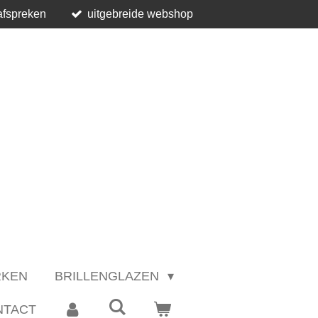
afspreken
uitgebreide webshop
RKEN
BRILLENGLAZEN
NTACT