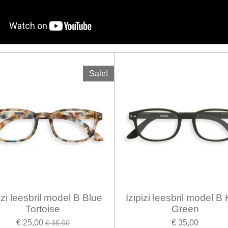
Sale!
izi leesbril model B Blue
Izipizi leesbril model B
Tortoise
Green
€ 25,00
€ 35,00
€ 35,00