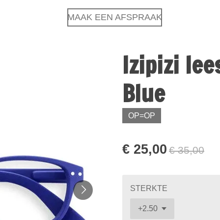
MAAK EEN AFSPRAAK
Izipizi le
Blue
OP=OP
€ 25,00
€ 35,00
STERKTE