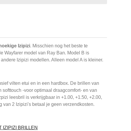
oekige Izipizi
. Misschien nog het beste te
de Wayfarer model van Ray Ban. Model B is
ndere Izipizi modellen. Alleen model A is kleiner.
sief vilten etui en in een hardbox. De brillen van
en softtouch -voor optimaal draagcomfort- en van
zi leesbril is verkrijgbaar in +1.00, +1.50, +2.00,
ng van 2 Izipizi's betaal je geen verzendkosten.
IZIPIZI BRILLEN