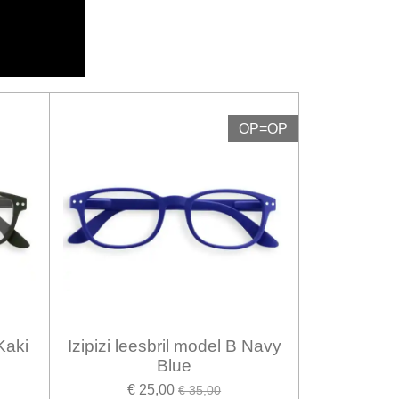
OP=OP
 Kaki
Izipizi leesbril model B Navy
Blue
€ 25,00
€ 35,00