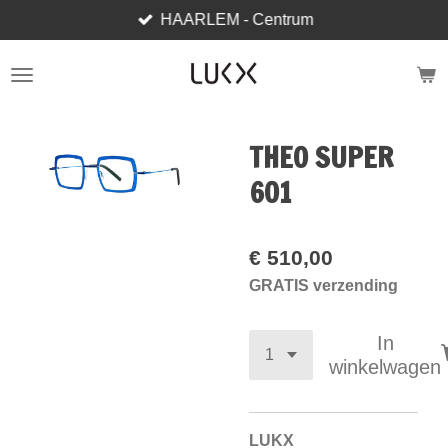
HAARLEM - Centrum
Ga
direct
naar
de
hoofdinhoud
THEO SUPER
601
€ 510,00
GRATIS verzending
In
winkelwagen
LUKX