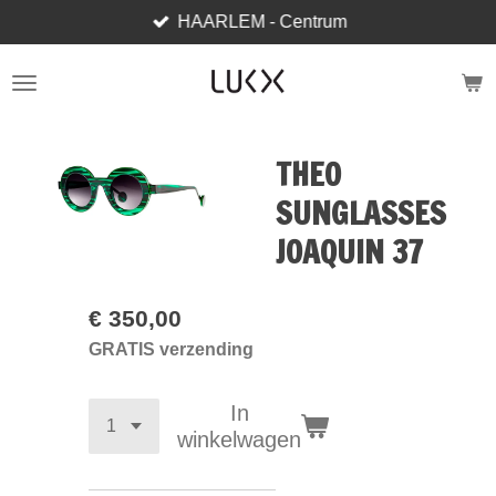
HAARLEM - Centrum
Ga
direct
naar
de
hoofdinhoud
THEO
SUNGLASSES
JOAQUIN 37
€ 350,00
GRATIS verzending
In
winkelwagen