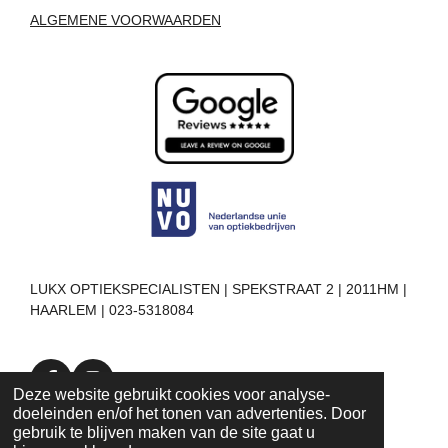
ALGEMENE VOORWAARDEN
LUKX OPTIEKSPECIALISTEN | SPEKSTRAAT 2 | 2011HM |
HAARLEM | 023-5318084
F
I
Deze website gebruikt cookies voor analyse-
a
n
doeleinden en/of het tonen van advertenties. Door
c
s
gebruik te blijven maken van de site gaat u
e
t