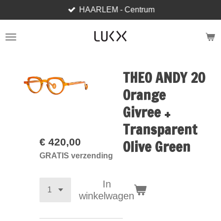
HAARLEM - Centrum
Ga
direct
naar
de
hoofdinhoud
THEO ANDY 20
Orange
Givree +
Transparent
€ 420,00
Olive Green
GRATIS verzending
In
winkelwagen