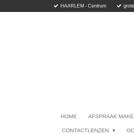
HAARLEM - Centrum
grote
Ga
direct
naar
de
hoofdinhoud
HOME
AFSPRAAK MAKE
CONTACTLENZEN
O