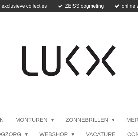
 exclusieve collecties
ZEISS oogmeting
online 
N
MONTUREN
ZONNEBRILLEN
ME
OGZORG
WEBSHOP
VACATURE
CO