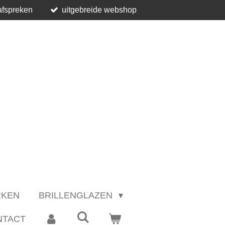
afspreken
uitgebreide webshop
RKEN
BRILLENGLAZEN
NTACT