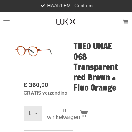
HAARLEM - Centrum
Ga
direct
naar
de
hoofdinhoud
THEO UNAE
068
Transparent
red Brown +
€ 360,00
Fluo Orange
GRATIS verzending
In
winkelwagen