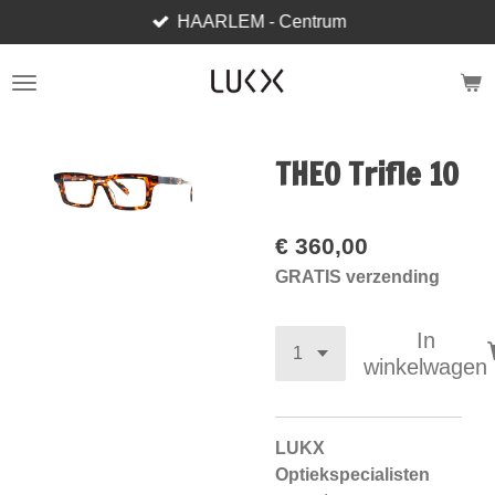
HAARLEM - Centrum
Ga
direct
naar
de
hoofdinhoud
THEO Trifle 10
€ 360,00
GRATIS verzending
In
winkelwagen
LUKX
Optiekspecialisten